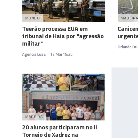
MUNDO
MADEIR
Teerão processa EUA em
Canicen
tribunal de Haia por "agressão
urgent
militar"
Orlando D
Agência Lusa
12 Mai 18:35
MADEIRA
20 alunos participaram no II
Torneio de Xadrez na