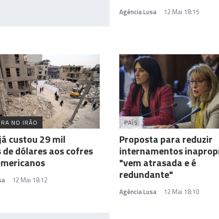
Agência Lusa
12 Mai 18:15
RA NO IRÃO
PAÍS
já custou 29 mil
Proposta para reduzir
 de dólares aos cofres
internamentos inaprop
americanos
"vem atrasada e é
redundante"
sa
12 Mai 18:12
Agência Lusa
12 Mai 18:10