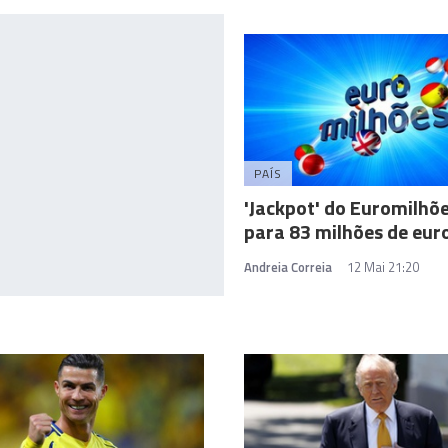
PAÍS
'Jackpot' do Euromilhõ
para 83 milhões de eur
Andreia Correia
12 Mai 21:20