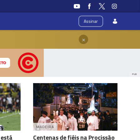
Assinar
×
PUB
MADEIRA
 está
Centenas de fiéis na Procissão