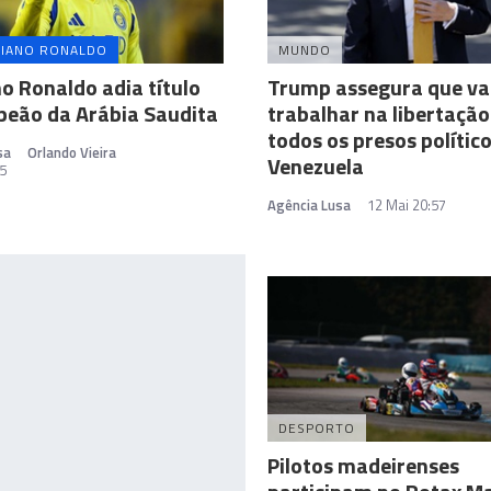
TIANO RONALDO
MUNDO
no Ronaldo adia título
Trump assegura que va
peão da Arábia Saudita
trabalhar na libertação
todos os presos polític
sa
Orlando Vieira
Venezuela
5
Agência Lusa
12 Mai 20:57
DESPORTO
Pilotos madeirenses