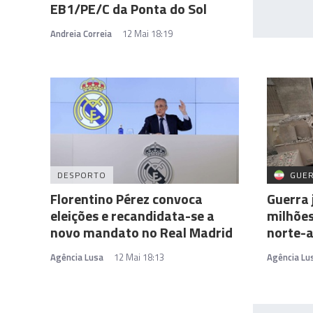
EB1/PE/C da Ponta do Sol
Andreia Correia
12 Mai 18:19
DESPORTO
GUER
Florentino Pérez convoca
Guerra 
eleições e recandidata-se a
milhões
novo mandato no Real Madrid
norte-
Agência Lusa
12 Mai 18:13
Agência Lu