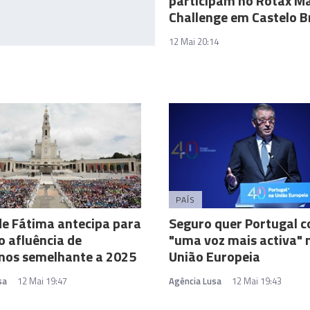
participam no Rotax M
Challenge em Castelo 
12 Mai 20:14
PAÍS
de Fátima antecipa para
Seguro quer Portugal 
o afluência de
"uma voz mais activa" 
nos semelhante a 2025
União Europeia
sa
12 Mai 19:47
Agência Lusa
12 Mai 19:43