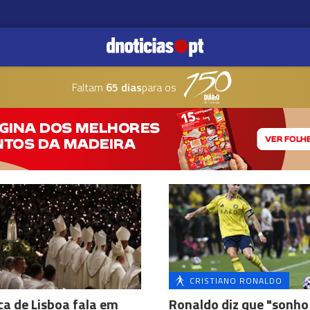
Faltam
65 dias
para os
CRISTIANO RONALDO
ca de Lisboa fala em
Ronaldo diz que "sonho