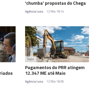
'chumba' propostas do Chega
Agência Lusa
12 Mai 18:14
PAÍS
Pagamentos do PRR atingem
riados
12.347 ME até Maio
Agência Lusa
12 Mai 18:06