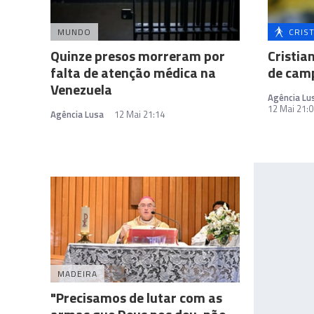
MUNDO
CRIS
Quinze presos morreram por
Cristia
falta de atenção médica na
de cam
Venezuela
Agência Lu
12 Mai 21:0
Agência Lusa
12 Mai 21:14
MADEIRA
"Precisamos de lutar com as