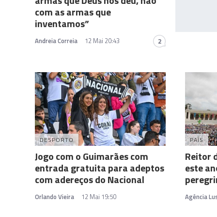
armas que Deus nos deu, não
com as armas que
inventamos”
Andreia Correia
12 Mai 20:43
2
DESPORTO
PAÍS
Jogo com o Guimarães com
Reitor 
entrada gratuita para adeptos
este an
com adereços do Nacional
peregri
Orlando Vieira
12 Mai 19:50
Agência Lu