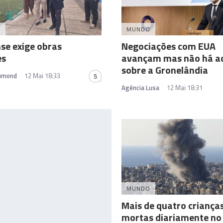
A
MUNDO
se exige obras
Negociações com EUA
es
avançam mas não há a
sobre a Gronelândia
rumond
12 Mai 18:33
5
Agência Lusa
12 Mai 18:31
MUNDO
Mais de quatro criança
mortas diariamente no