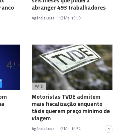
ax
seis meses que poderá
Branco
abranger 493 trabalhadores
Agência Lusa
12 Mai 19:59
PAÍS
com
Motoristas TVDE admitem
na
mais fiscalização enquanto
táxis querem preço mínimo de
viagem
Agência Lusa
12 Mai 18:54
1