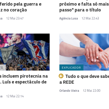
erido pela guerra e
próximo e falta só mai
z no coração
passo" para o título
sa
12 Mai 23:47
Agência Lusa
12 Mai 22:43
TO
EXPLICADOR
s incluem pirotecnia na
Tudo o que deve sab
. Luís e espectáculo de
a REDE
Orlando Vieira
12 Mai 22:00
sa
12 Mai 22:14