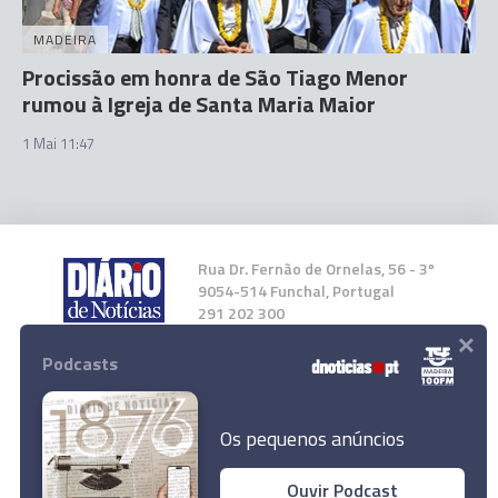
MADEIRA
Procissão em honra de São Tiago Menor
rumou à Igreja de Santa Maria Maior
1 Mai 11:47
Rua Dr. Fernão de Ornelas, 56 - 3º
9054-514 Funchal, Portugal
291 202 300
×
Podcasts
Instale a nossa App
Os pequenos anúncios
Ouvir Podcast