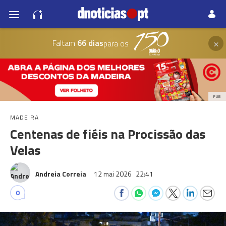
×
Faltam
66 dias
para os
PUB
MADEIRA
Centenas de fiéis na Procissão das
Velas
Andreia Correia
12 mai 2026
22:41
0