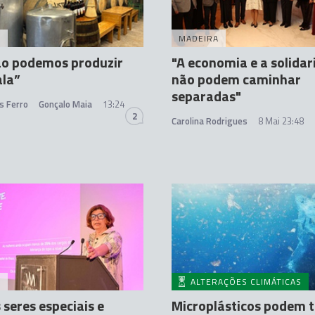
A
MADEIRA
ão podemos produzir
"A economia e a solida
ala”
não podem caminhar
separadas"
s Ferro
Gonçalo Maia
13:24
2
Carolina Rodrigues
8 Mai 23:48
A
ALTERAÇÕES CLIMÁTICAS
seres especiais e
Microplásticos podem t