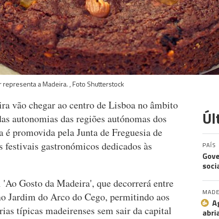
 representa a Madeira. , Foto Shutterstock
ira vão chegar ao centro de Lisboa no âmbito
Úl
as autonomias das regiões autónomas dos
a é promovida pela Junta de Freguesia de
s festivais gastronómicos dedicados às
PAÍS
Gove
soci
al 'Ao Gosto da Madeira', que decorrerá entre
MADE
no Jardim do Arco do Cego, permitindo aos
A
rias típicas madeirenses sem sair da capital
abri