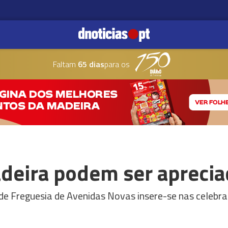
Faltam
65 dias
para os
deira podem ser aprecia
a de Freguesia de Avenidas Novas insere-se nas celeb