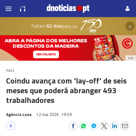
×
Faltam
62 dias
para os
PUB
PAÍS
Coindu avança com 'lay-off' de seis
meses que poderá abranger 493
trabalhadores
Agência Lusa
12 mai 2026
19:59
0