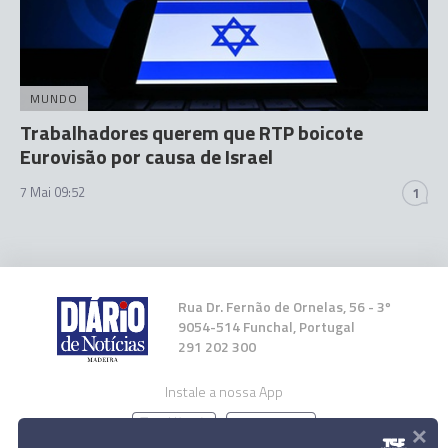
MUNDO
Trabalhadores querem que RTP boicote
Eurovisão por causa de Israel
7 Mai 09:52
1
Rua Dr. Fernão de Ornelas, 56 - 3º
9054-514 Funchal, Portugal
291 202 300
Instale a nossa App
×