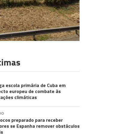
timas
ga escola primária de Cuba em
ecto europeu de combate às
rações climáticas
DO
ocos preparado para receber
res se Espanha remover obstáculos
is