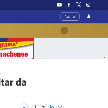
Assinar
×
PUB
itar da
4