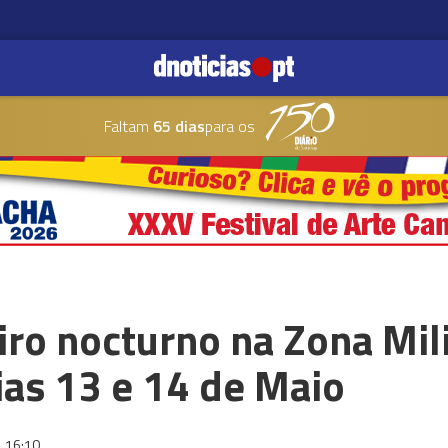
Faltam
65 dias
para os
tiro nocturno na Zona Mil
ias 13 e 14 de Maio
16:10