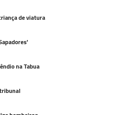
riança de viatura
'Sapadores'
êndio na Tabua
tribunal