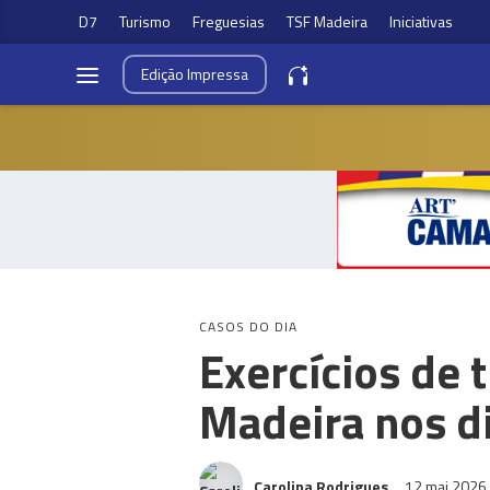
D7
Turismo
Freguesias
TSF Madeira
Iniciativas
Edição
Impressa
CASOS DO DIA
Exercícios de 
Madeira nos d
Carolina Rodrigues
12 mai 2026