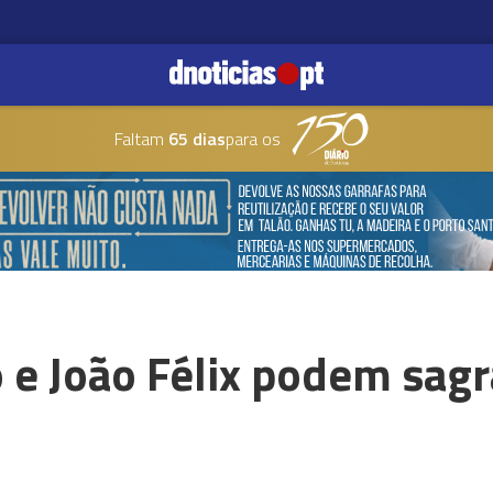
Faltam
65 dias
para os
 e João Félix podem sagr