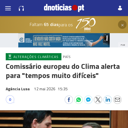
×
Faltam
65 dias
para os
PUB
ALTERAÇÕES CLIMÁTICAS
PAÍS
Comissário europeu do Clima alerta
para "tempos muito difíceis"
Agência Lusa
12 mai 2026
15:35
0