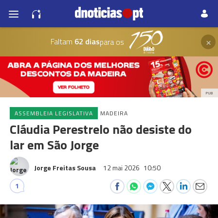
×
Faltam
62 dias
para os
PUB
ASSEMBLEIA LEGISLATIVA
MADEIRA
Cláudia Perestrelo não desiste do
lar em São Jorge
Jorge Freitas Sousa
12 mai 2026
10:50
1