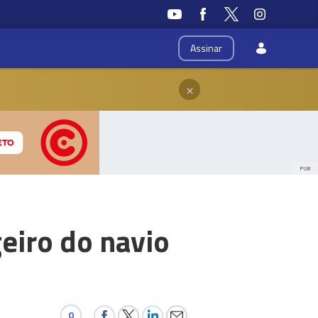
Assinar
×
PUB
eiro do navio
0