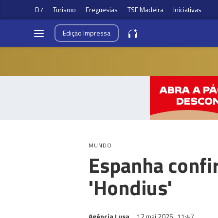
D7
Turismo
Freguesias
TSF Madeira
Iniciativas
Edição
Impressa
MUNDO
Espanha confi
'Hondius'
Agência Lusa
12 mai 2026
11:47