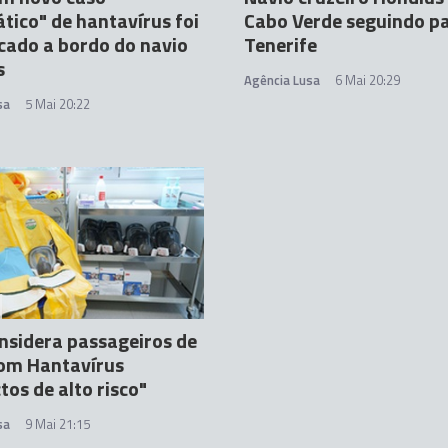
tico" de hantavírus foi
Cabo Verde seguindo p
icado a bordo do navio
Tenerife
s
Agência Lusa
6 Mai 20:29
sa
5 Mai 20:22
sidera passageiros de
com Hantavírus
tos de alto risco"
sa
9 Mai 21:15