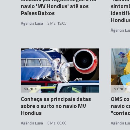
navio 'MV Hondius' até aos
sintomá
Países Baixos
identif
Hondiu
Agência Lusa
9 Mai 19:05
Ágência Lu
MUNDO
MUNDO
Conheça as principais datas
OMS con
sobre o surto no navio MV
navio 
Hondius
"contac
Agência Lusa
8 Mai 06:00
Agência Lu