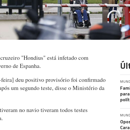
cruzeiro "Hondius" está infetado com
Úl
verno de Espanha.
eira] deu positivo provisório foi confirmado
MUN
após um segundo teste, disse o Ministério da
Famí
para
polí
tiveram no navio tiveram todos testes
MUN
a.
Opos
Cara