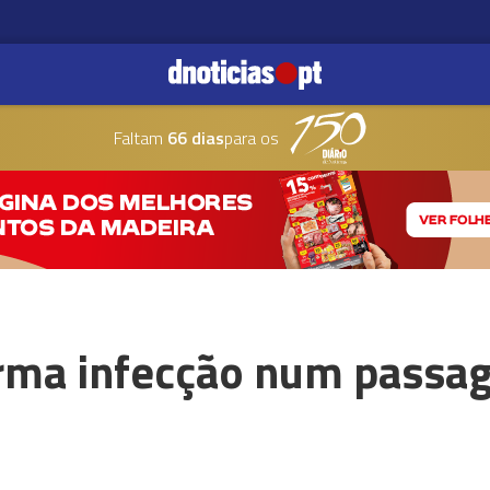
Faltam
66 dias
para os
rma infecção num passag