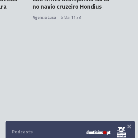
ara
no navio cruzeiro Hondius
Agência Lusa
6 Mai 11:38
×
Podcasts