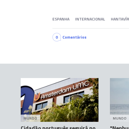
ESPANHA
INTERNACIONAL
HANTAVÍ
0
Comentários
MUNDO
MUNDO
Cidadão português seguirá no
"Nenhu