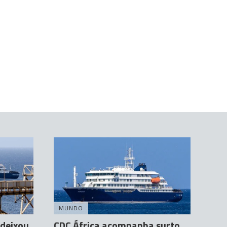
MUNDO
 deixou
CDC África acompanha surto