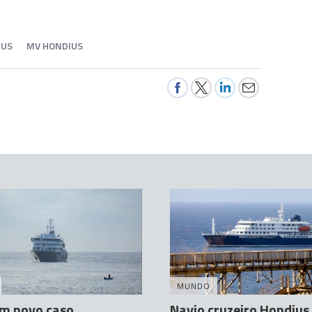
RUS
MV HONDIUS
MUNDO
m novo caso
Navio cruzeiro Hondius