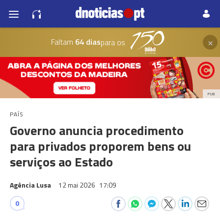
×
Faltam
64 dias
para os
PUB
PAÍS
Governo anuncia procedimento
para privados proporem bens ou
serviços ao Estado
Agência Lusa
12 mai 2026
17:09
0