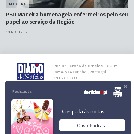
MADEIRA
PSD Madeira homenageia enfermeiros pelo seu
papel ao serviço da Região
11 Mai 17:17
Rua Dr. Fernão de Ornelas, 56 - 3º
9054-514 Funchal, Portugal
291 202 300
×
Podcasts
Instale a nossa App
Da espada às curtas
Ouvir Podcast
© 2026 Empresa Diário de Notícias, Lda.