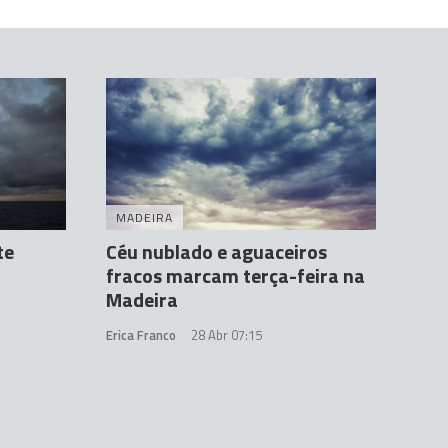
MADEIRA
te
Céu nublado e aguaceiros
fracos marcam terça-feira na
Madeira
Erica Franco
28 Abr 07:15