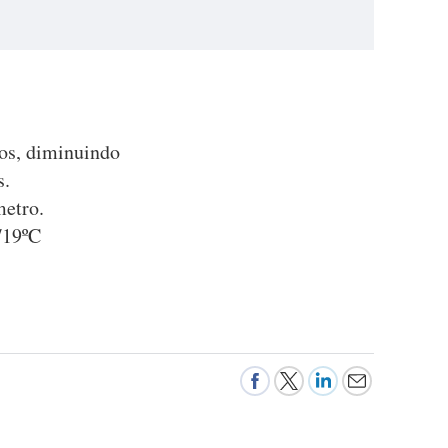
os, diminuindo
s.
metro.
/19ºC