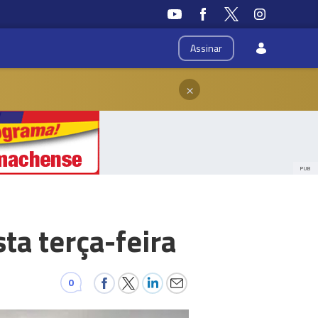
Assinar
×
PUB
ta terça-feira
0