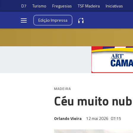
D7
Turismo
Freguesias
TSF Madeira
Iniciativas
Edição
Impressa
MADEIRA
Céu muito nubl
Orlando Vieira
12 mai 2026
07:15