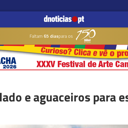
Faltam
65 dias
para os
ado e aguaceiros para es