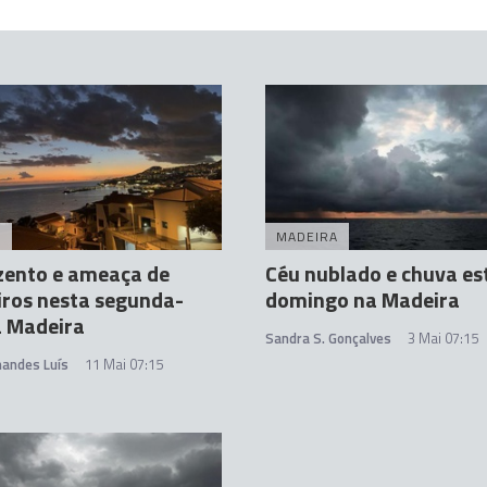
A
MADEIRA
zento e ameaça de
Céu nublado e chuva es
ros nesta segunda-
domingo na Madeira
a Madeira
Sandra S. Gonçalves
3 Mai 07:15
nandes Luís
11 Mai 07:15