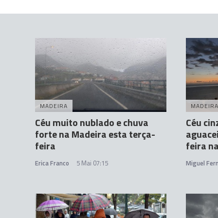
MADEIRA
MADEIR
Céu muito nublado e chuva
Céu cin
forte na Madeira esta terça-
aguacei
feira
feira n
Erica Franco
5 Mai 07:15
Miguel Fer