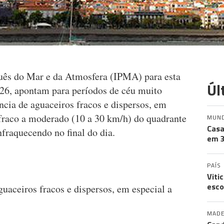
guês do Mar e da Atmosfera (IPMA) para esta
Úl
026, apontam para períodos de céu muito
ncia de aguaceiros fracos e dispersos, em
o fraco a moderado (10 a 30 km/h) do quadrante
MUN
Casa
nfraquecendo no final do dia.
em 3
PAÍS
Viti
esco
guaceiros fracos e dispersos, em especial a
MADE