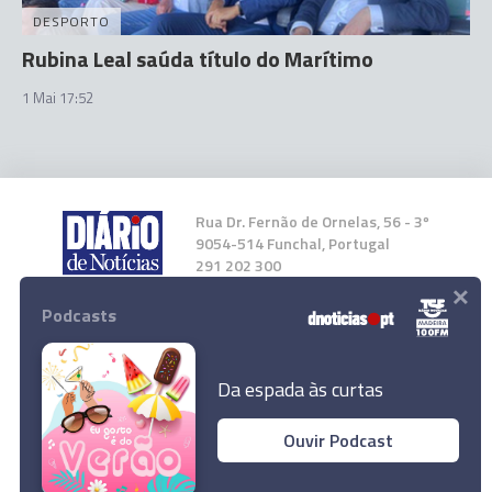
DESPORTO
Rubina Leal saúda título do Marítimo
1 Mai 17:52
Rua Dr. Fernão de Ornelas, 56 - 3º
9054-514 Funchal, Portugal
291 202 300
×
Podcasts
Instale a nossa App
Da espada às curtas
Ouvir Podcast
© 2026 Empresa Diário de Notícias, Lda.
Todos os direitos reservados.