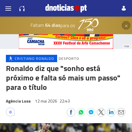
×
Faltam
64 dias
para os
PUB
CRISTIANO RONALDO
DESPORTO
Ronaldo diz que "sonho está
próximo e falta só mais um passo"
para o título
Agência Lusa
12 mai 2026
22:43
0