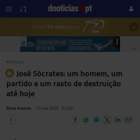
×
Faltam
65 dias
para os
PUB
ARTIGOS
José Sócrates: um homem, um
partido e um rasto de destruição
até hoje
Dinis Ramos
12 mai 2026
02:00
3