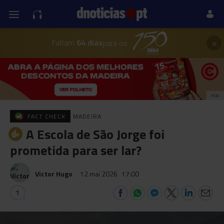
×
Faltam
64 dias
para os
PUB
FACT CHECK
MADEIRA
A Escola de São Jorge foi
prometida para ser lar?
Victor Hugo
12 mai 2026
17:00
1