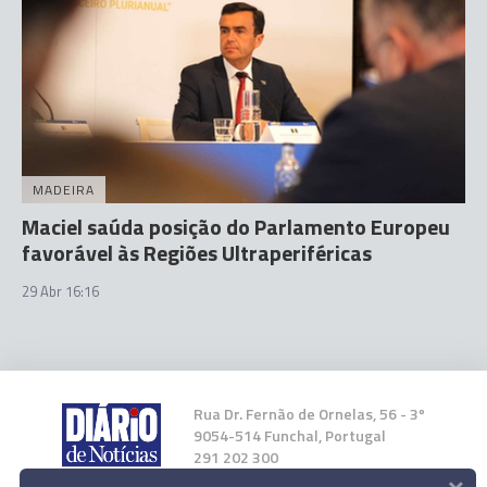
MADEIRA
Maciel saúda posição do Parlamento Europeu
favorável às Regiões Ultraperiféricas
29 Abr 16:16
Rua Dr. Fernão de Ornelas, 56 - 3º
9054-514 Funchal, Portugal
291 202 300
×