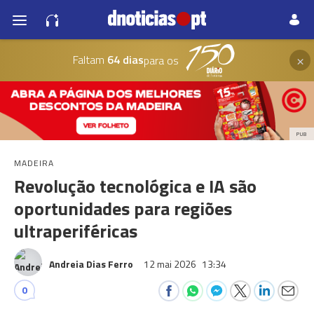
×
Faltam
64 dias
para os
PUB
MADEIRA
Revolução tecnológica e IA são
oportunidades para regiões
ultraperiféricas
Andreia Dias Ferro
12 mai 2026
13:34
0