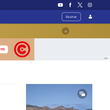
Assinar
×
PUB