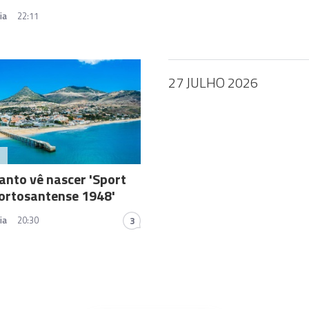
ia
22:11
27 JULHO 2026
A
anto vê nascer 'Sport
ortosantense 1948'
ia
20:30
3