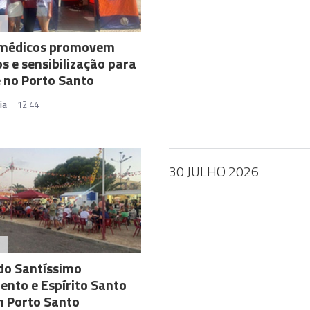
A
 médicos promovem
os e sensibilização para
 no Porto Santo
ia
12:44
30 JULHO 2026
A
do Santíssimo
nto e Espírito Santo
 Porto Santo