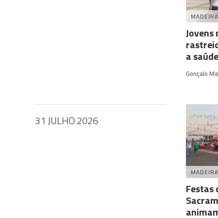
MADEIR
Jovens
rastrei
a saúde
Gonçalo Ma
31 JULHO 2026
MADEIR
Festas 
Sacrame
animam