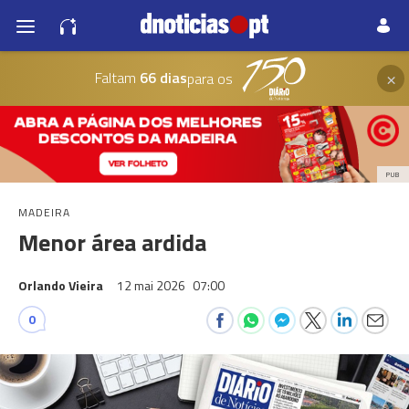
×
Faltam
66 dias
para os
PUB
MADEIRA
Menor área ardida
Orlando Vieira
12 mai 2026
07:00
0