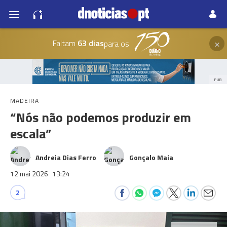
×
Faltam
63 dias
para os
PUB
MADEIRA
“Nós não podemos produzir em
escala”
Andreia Dias Ferro
Gonçalo Maia
12 mai 2026
13:24
2