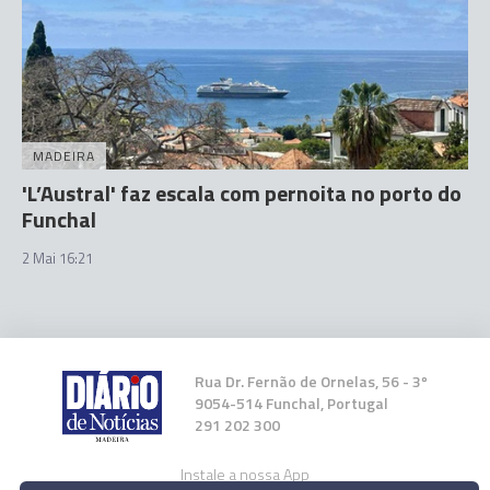
MADEIRA
'L’Austral' faz escala com pernoita no porto do
Funchal
2 Mai 16:21
Rua Dr. Fernão de Ornelas, 56 - 3º
9054-514 Funchal, Portugal
291 202 300
Instale a nossa App