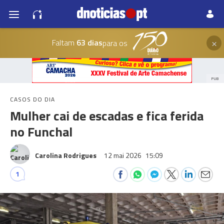
×
Faltam
63 dias
para os
PUB
CASOS DO DIA
Mulher cai de escadas e fica ferida
no Funchal
Carolina Rodrigues
12 mai 2026
15:09
1