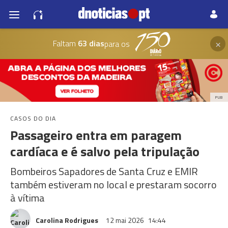
×
Faltam
63 dias
para os
PUB
CASOS DO DIA
Passageiro entra em paragem
cardíaca e é salvo pela tripulação
Bombeiros Sapadores de Santa Cruz e EMIR
também estiveram no local e prestaram socorro
à vítima
Carolina Rodrigues
12 mai 2026
14:44