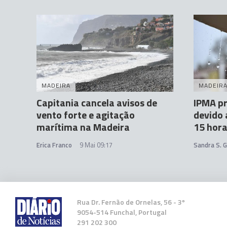
MADEIRA
MADEIR
Capitania cancela avisos de
IPMA pr
vento forte e agitação
devido 
marítima na Madeira
15 hora
Erica Franco
9 Mai 09:17
Sandra S. 
Rua Dr. Fernão de Ornelas, 56 - 3º
9054-514 Funchal, Portugal
291 202 300