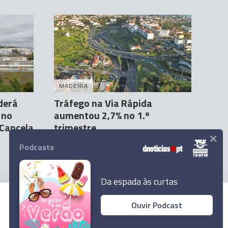
MADEIRA
derá
Tráfego na Via Rápida
 no
aumentou 2,7% no 1.º
 Cancela
trimestre
×
Francisco José Cardoso
29 Abr 09:56
Podcasts
Da espada às curtas
Ouvir Podcast
© 2026 Empresa Diário de Notícias, Lda.
Todos os direitos reservados.