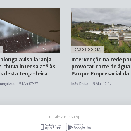
A
CASOS DO DIA
olonga aviso laranja
Intervenção na rede po
a chuva intensa até às
provocar corte de água
s desta terça-feira
Parque Empresarial da
Gonçalves
5 Mai 07:27
Inês Paiva
8 Mai 17:12
Instale a nossa App