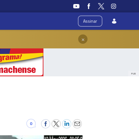
Assinar
×
PUB
0