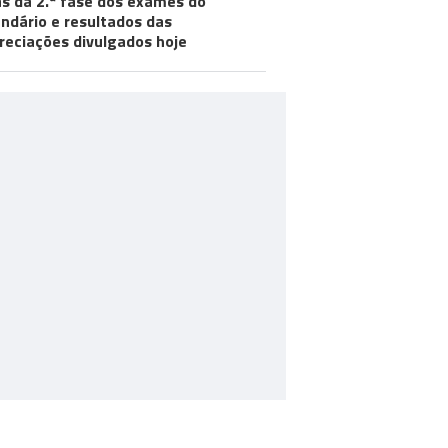
s da 2.ª fase dos exames do
ndário e resultados das
reciações divulgados hoje