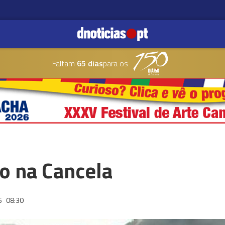
Faltam
65 dias
para os
o na Cancela
6
08:30