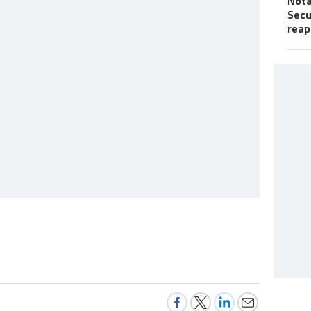
Nota
Secu
reap