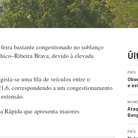
a-feira bastante congestionado no sublanço
Úl
hico–Ribeira Brava, devido à elevada
PAÍS
gista-se uma fila de veículos entre o
Obse
e es
 21,6, correspondendo a um congestionamento
 extensão.
MUN
Ataq
ia Rápida que apresenta maiores
Bang
PAÍS