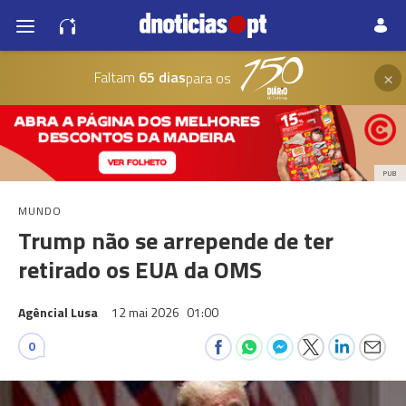
×
Faltam
65 dias
para os
PUB
MUNDO
Trump não se arrepende de ter
retirado os EUA da OMS
Agêncial Lusa
12 mai 2026
01:00
0