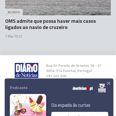
MUNDO
OMS admite que possa haver mais casos
ligados ao navio de cruzeiro
7 Mai 15:12
Rua Dr. Fernão de Ornelas, 56 - 3º
9054-514 Funchal, Portugal
291 202 300
×
Podcasts
Instale a nossa App
Da espada às curtas