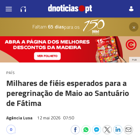
×
Faltam
65 dias
para os
PUB
PAÍS
Milhares de fiéis esperados para a
peregrinação de Maio ao Santuário
de Fátima
Agência Lusa
12 mai 2026
07:50
0