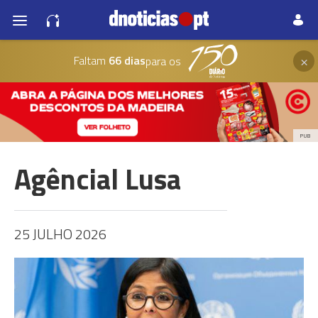
×
Faltam
66 dias
para os
PUB
Agêncial Lusa
25 JULHO 2026