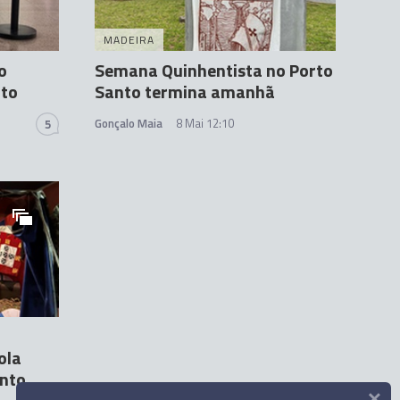
MADEIRA
o
Semana Quinhentista no Porto
nto
Santo termina amanhã
Gonçalo Maia
8 Mai 12:10
5
ola
anto
×