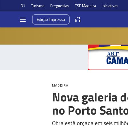
D7
Turismo
Freguesias
TSF Madeira
Iniciativas
Edição
Impressa
MADEIRA
Nova galeria d
no Porto Sant
Obra está orçada em seis milhõ