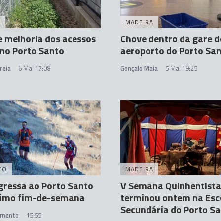
A
MADEIRA
e melhoria dos acessos
Chove dentro da gare d
 no Porto Santo
aeroporto do Porto Sa
reia
6 Mai 17:08
Gonçalo Maia
5 Mai 19:25
TO
MADEIRA
egressa ao Porto Santo
V Semana Quinhentista
ximo fim-de-semana
terminou ontem na Esc
Secundária do Porto S
amento
15:55