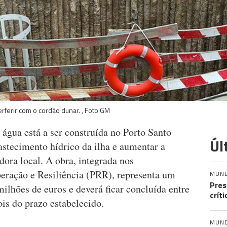
rferir com o cordão dunar. , Foto GM
água está a ser construída no Porto Santo
Úl
astecimento hídrico da ilha e aumentar a
adora local. A obra, integrada nos
eração e Resiliência (PRR), representa um
MUN
Pres
ilhões de euros e deverá ficar concluída entre
crít
ois do prazo estabelecido.
MUN