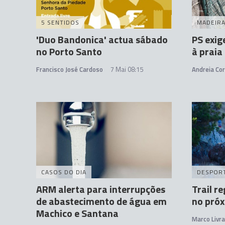
5 SENTIDOS
MADEIR
'Duo Bandonica' actua sábado
PS exig
no Porto Santo
à praia
Francisco José Cardoso
7 Mai 08:15
Andreia Cor
CASOS DO DIA
DESPOR
ARM alerta para interrupções
Trail r
de abastecimento de água em
no pró
Machico e Santana
Marco Livr