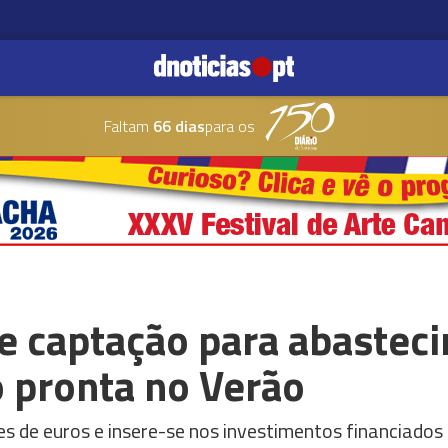
Faltam
66 dias
para os
e captação para abastec
o pronta no Verão
es de euros e insere-se nos investimentos financiado