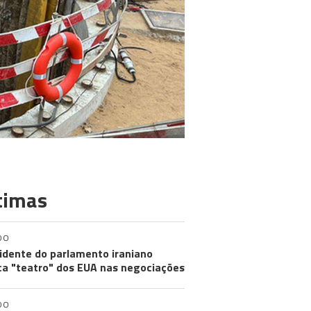
timas
DO
idente do parlamento iraniano
ica "teatro" dos EUA nas negociações
DO