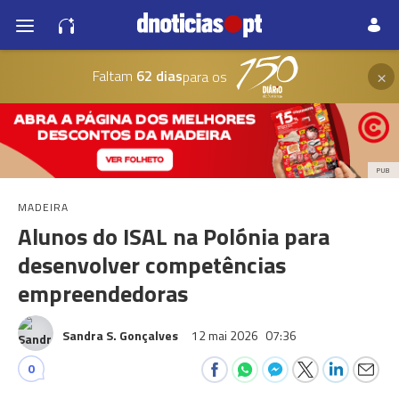
×
Faltam
62 dias
para os
PUB
MADEIRA
Alunos do ISAL na Polónia para
desenvolver competências
empreendedoras
Sandra S. Gonçalves
12 mai 2026
07:36
0