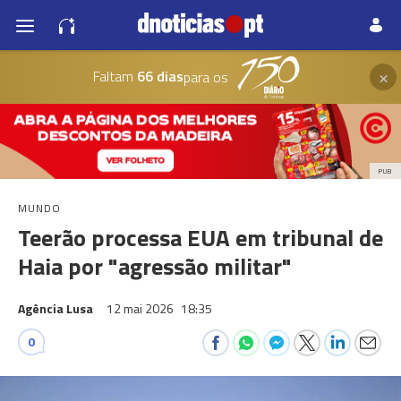
×
Faltam
66 dias
para os
PUB
MUNDO
Teerão processa EUA em tribunal de
Haia por "agressão militar"
Agência Lusa
12 mai 2026
18:35
0