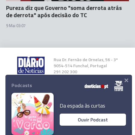
Pureza diz que Governo "soma derrota atrás
de derrota" após decisão do TC
9 Mai 03:07
Rua Dr. Fernão de Ornelas, 56 - 3º
9054-514 Funchal, Portugal
291 202 300
×
Podcasts
Instale a nossa App
Da espada às curtas
Ouvir Podcast
© 2026 Empresa Diário de Notícias, Lda.
Todos os direitos reservados.