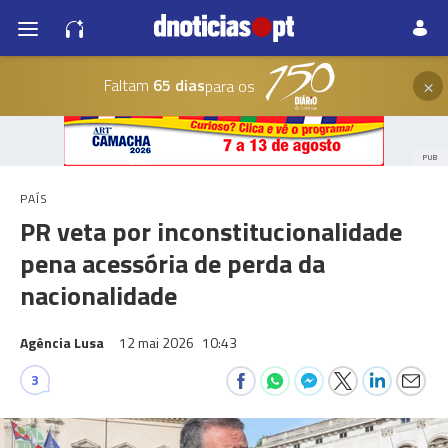
×
Faltam
65 dias
para os
PUB
PAÍS
PR veta por inconstitucionalidade
pena acessória de perda da
nacionalidade
Agência Lusa
12 mai 2026
10:43
3