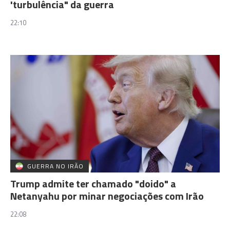
'turbulência" da guerra
22:10
GUERRA NO IRÃO
Trump admite ter chamado "doido" a
Netanyahu por minar negociações com Irão
22:08