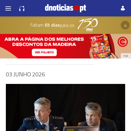
×
Faltam
65 dias
para os
PUB
03 JUNHO 2026