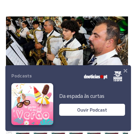
×
Podcasts
MADEIRA
Banda Municipal de Câmara de Lobos celebra I
Da espada às curtas
Festa de Santo Isidoro
Ouvir Podcast
16:51