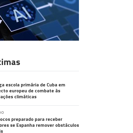
timas
ga escola primária de Cuba em
ecto europeu de combate às
rações climáticas
DO
ocos preparado para receber
res se Espanha remover obstáculos
is