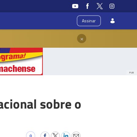
Assinar
×
PUB
cional sobre o
0