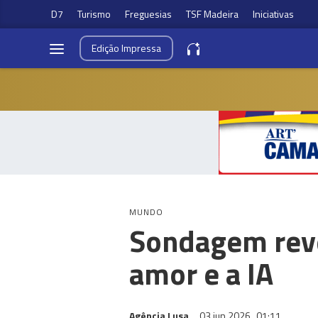
D7
Turismo
Freguesias
TSF Madeira
Iniciativas
Edição
Impressa
MUNDO
Sondagem reve
amor e a IA
Agência Lusa
03 jun 2026
01:11