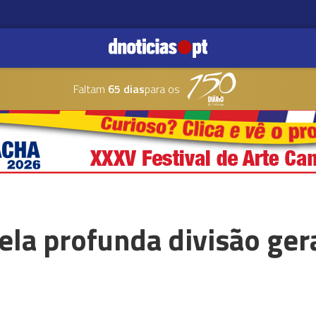
Faltam
65 dias
para os
la profunda divisão gera