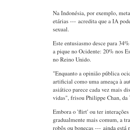
Na Indonésia, por exemplo, metad
etárias --- acredita que a IA po
sexual.
Este entusiasmo desce para 34%
a pique no Ocidente: 20% nos E
no Reino Unido.
"Enquanto a opinião pública oci
artificial como uma ameaça à au
asiático parece cada vez mais di
vidas", frisou Philippe Chan, da
Embora o 'flirt' ou ter interaçõe
gradualmente mais comum, a tran
robôs ou bonecas --- ainda está n