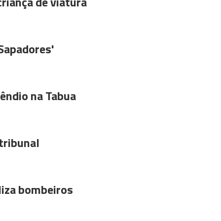
riança de viatura
'Sapadores'
êndio na Tabua
tribunal
liza bombeiros