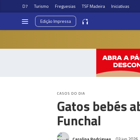
D7
Turismo
Freguesias
TSF Madeira
Iniciativas
Edição
Impressa
CASOS DO DIA
Gatos bebés a
Funchal
Carolina Rodrigues
03 jun 2026