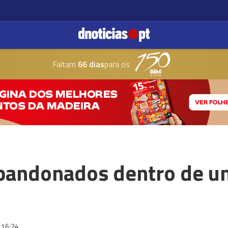
Faltam
66 dias
para os
bandonados dentro de u
16:24