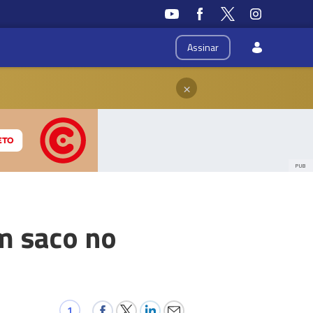
Assinar
×
PUB
m saco no
1