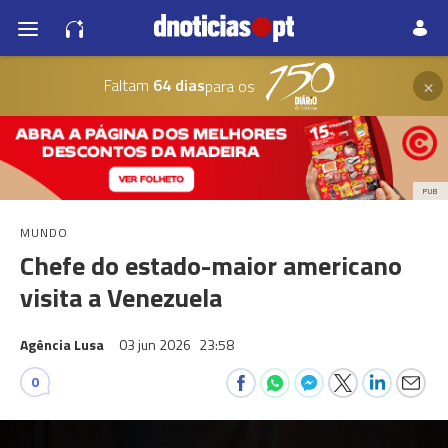
×
Faltam
64 dias
para os
PUB
MUNDO
Chefe do estado-maior americano
visita a Venezuela
Agência Lusa
03 jun 2026
23:58
0