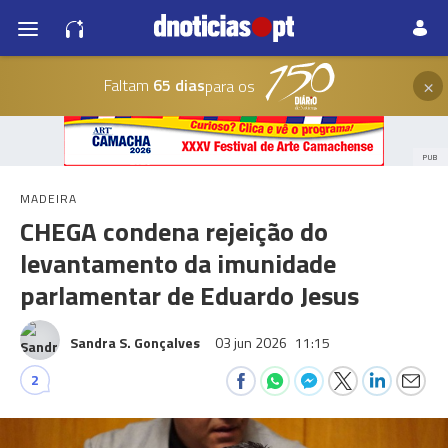
×
Faltam
65 dias
para os
PUB
MADEIRA
CHEGA condena rejeição do
levantamento da imunidade
parlamentar de Eduardo Jesus
Sandra S. Gonçalves
03 jun 2026
11:15
2