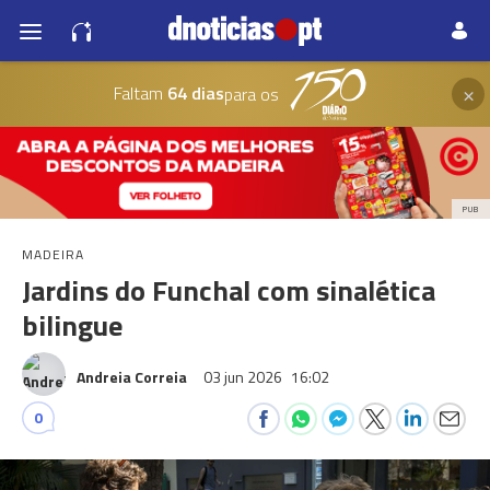
×
Faltam
64 dias
para os
PUB
MADEIRA
Jardins do Funchal com sinalética
bilingue
Andreia Correia
03 jun 2026
16:02
0