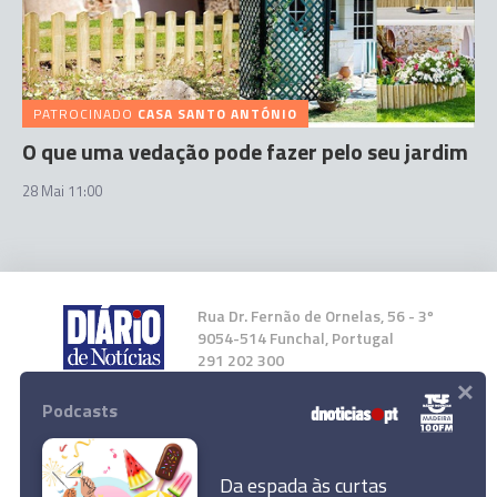
PATROCINADO
CASA SANTO ANTÓNIO
O que uma vedação pode fazer pelo seu jardim
28 Mai 11:00
Rua Dr. Fernão de Ornelas, 56 - 3º
9054-514 Funchal, Portugal
291 202 300
×
Podcasts
Instale a nossa App
Da espada às curtas