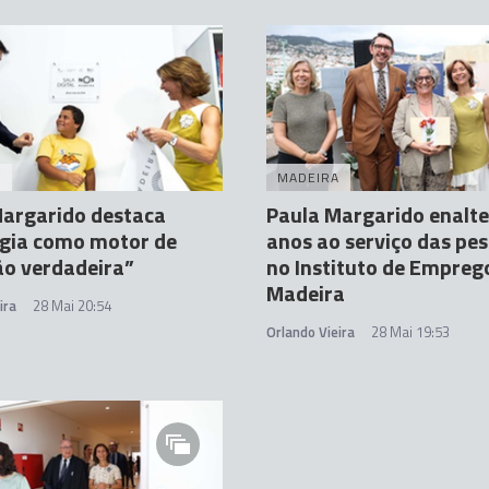
A
MADEIRA
Margarido destaca
Paula Margarido enalte
ogia como motor de
anos ao serviço das pe
ão verdadeira”
no Instituto de Empreg
Madeira
ira
28 Mai 20:54
Orlando Vieira
28 Mai 19:53