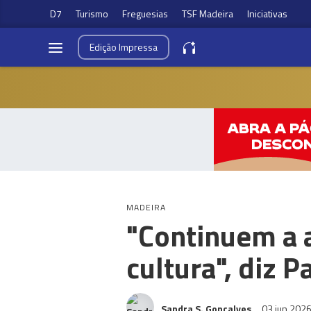
D7
Turismo
Freguesias
TSF Madeira
Iniciativas
Edição
Impressa
MADEIRA
"Continuem a 
cultura", diz 
Sandra S. Gonçalves
03 jun 202