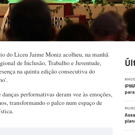
rio do Liceu Jaime Moniz acolheu, na manhã
Úl
regional de Inclusão, Trabalho e Juventude,
sença na quinta edição consecutiva do
no'.
MADE
IPMA
para
 e danças performativas deram voz às emoções,
unos, transformando o palco num espaço de
MUN
stica.
Assa
plan