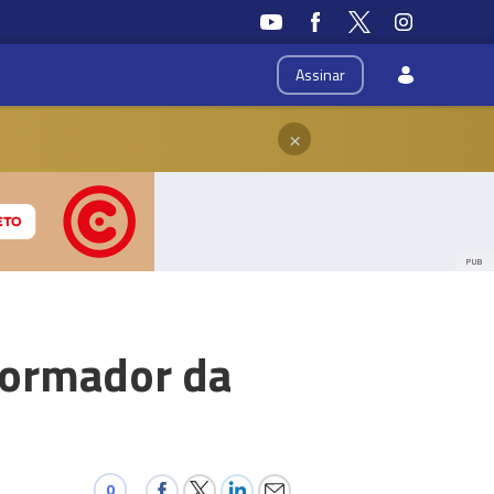
Assinar
×
PUB
formador da
0