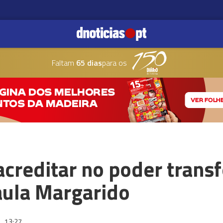
Faltam
65 dias
para os
acreditar no poder trans
Paula Margarido
6
13:27