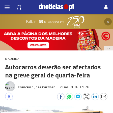
×
Faltam
63 dias
para os
PUB
MADEIRA
Autocarros deverão ser afectados
na greve geral de quarta-feira
Francisco José Cardoso
29 mai 2026
09:28
0