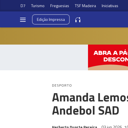
D7
Turismo
Freguesias
TSF Madeira
Iniciativas
Edição
Impressa
DESPORTO
Amanda Lemos 
Andebol SAD
Herberto Duarte Pereira
03 jun 2026
1