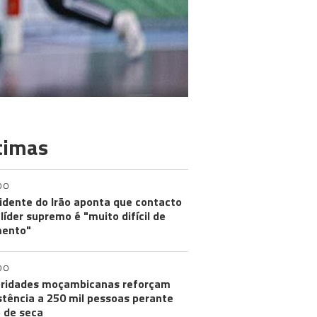
timas
DO
idente do Irão aponta que contacto
líder supremo é "muito difícil de
ento"
DO
ridades moçambicanas reforçam
stência a 250 mil pessoas perante
o de seca