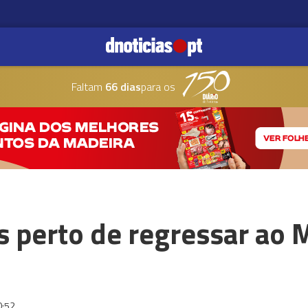
Faltam
66 dias
para os
perto de regressar ao 
0:52