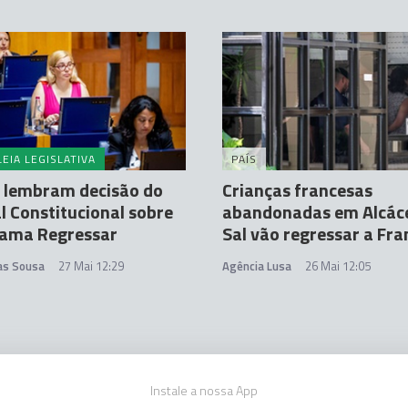
EIA LEGISLATIVA
PAÍS
L lembram decisão do
Crianças francesas
l Constitucional sobre
abandonadas em Alcác
rama Regressar
Sal vão regressar a Fra
tas Sousa
27 Mai 12:29
Agência Lusa
26 Mai 12:05
Instale a nossa App