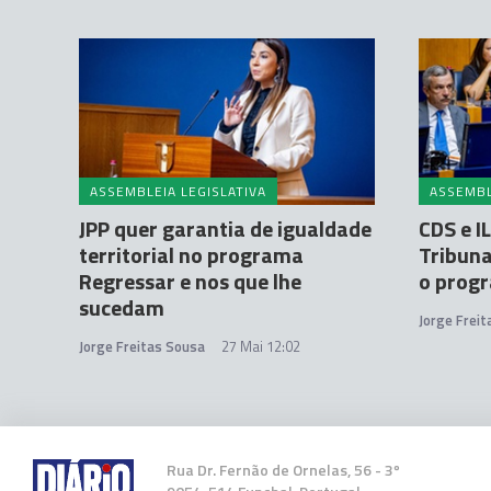
ASSEMBLEIA LEGISLATIVA
ASSEMBL
JPP quer garantia de igualdade
CDS e I
territorial no programa
Tribuna
Regressar e nos que lhe
o prog
sucedam
Jorge Frei
Jorge Freitas Sousa
27 Mai 12:02
Rua Dr. Fernão de Ornelas, 56 - 3º