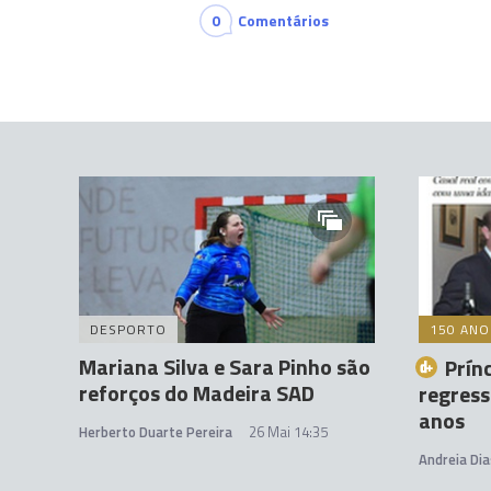
0
Comentários
DESPORTO
150 ANO
Mariana Silva e Sara Pinho são
Prín
reforços do Madeira SAD
regress
anos
Herberto Duarte Pereira
26 Mai 14:35
Andreia Dia