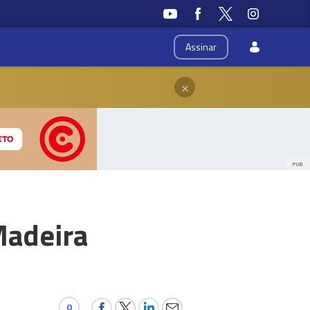
Assinar
×
PUB
Madeira
0