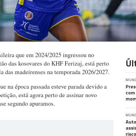
ileira que em 2024/2025 ingressou no
Úl
o das kosovares do KHF Ferizaj, está perto
sola das madeirenses na temporada 2026/2027.
MUN
que na época passada esteve parada devido a
Pres
com 
tição, está agora perto de assinar novo
mom
nse segundo apuramos.
MUN
Auto
assi
risc