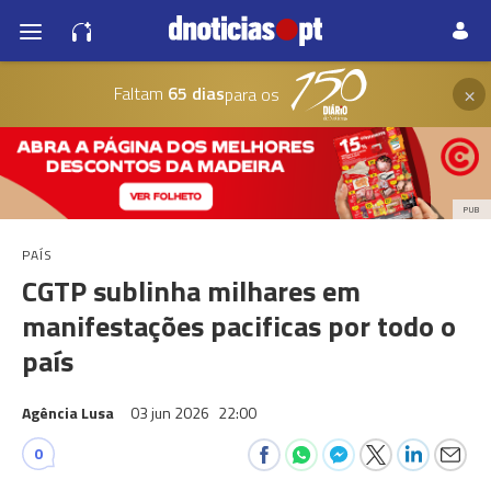
×
Faltam
65 dias
para os
PUB
PAÍS
CGTP sublinha milhares em
manifestações pacificas por todo o
país
Agência Lusa
03 jun 2026
22:00
0