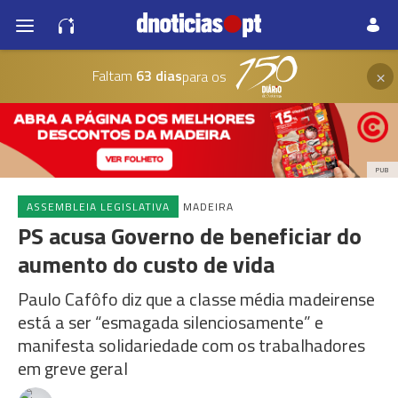
×
Faltam
63 dias
para os
PUB
ASSEMBLEIA LEGISLATIVA
MADEIRA
PS acusa Governo de beneficiar do
aumento do custo de vida
Paulo Cafôfo diz que a classe média madeirense
está a ser “esmagada silenciosamente” e
manifesta solidariedade com os trabalhadores
em greve geral