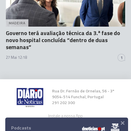
MADEIRA
Governo terá avaliação técnica da 3.ª fase do
novo hospital concluída “dentro de duas
semanas”
27 Mai 12:18
1
Rua Dr. Fernão de Ornelas, 56 - 3º
9054-514 Funchal, Portugal
291 202 300
Instale a nossa App
×
Podcasts