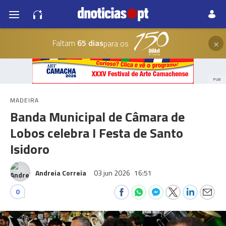
×
Faltam
65 dias
para os
PUB
MADEIRA
Banda Municipal de Câmara de
Lobos celebra I Festa de Santo
Isidoro
Andreia Correia
03 jun 2026
16:51
0