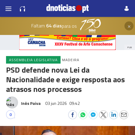
×
Faltam
64 dias
para os
PUB
ASSEMBLEIA LEGISLATIVA
MADEIRA
PSD defende nova Lei da
Nacionalidade e exige resposta aos
atrasos nos processos
Inês Paiva
03 jun 2026
09:42
0