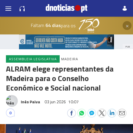
×
Faltam
64 dias
para os
PUB
ASSEMBLEIA LEGISLATIVA
MADEIRA
ALRAM elege representantes da
Madeira para o Conselho
Económico e Social nacional
Inês Paiva
03 jun 2026
10:07
0