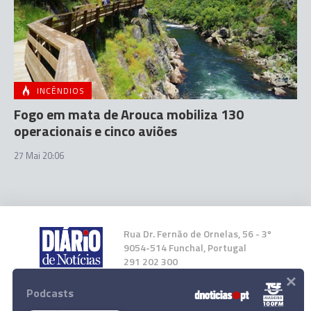
INCÊNDIOS
Fogo em mata de Arouca mobiliza 130
operacionais e cinco aviões
27 Mai 20:06
Rua Dr. Fernão de Ornelas, 56 - 3º
9054-514 Funchal, Portugal
291 202 300
×
Podcasts
Instale a nossa App