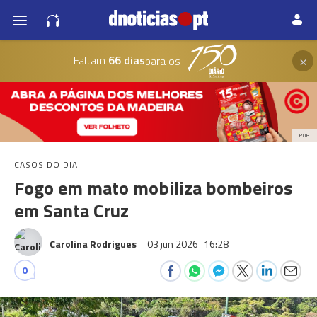
×
Faltam
66 dias
para os
PUB
CASOS DO DIA
Fogo em mato mobiliza bombeiros
em Santa Cruz
Carolina Rodrigues
03 jun 2026
16:28
0