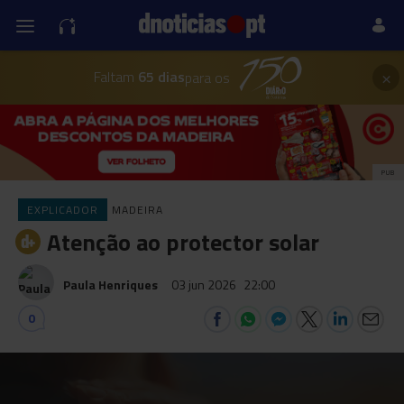
×
Faltam
65 dias
para os
PUB
EXPLICADOR
MADEIRA
Atenção ao protector solar
Paula Henriques
03 jun 2026
22:00
0