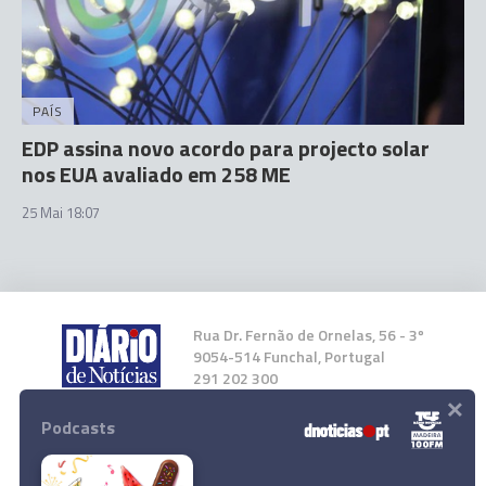
PAÍS
EDP assina novo acordo para projecto solar
nos EUA avaliado em 258 ME
25 Mai 18:07
Rua Dr. Fernão de Ornelas, 56 - 3º
9054-514 Funchal, Portugal
291 202 300
×
Podcasts
Instale a nossa App