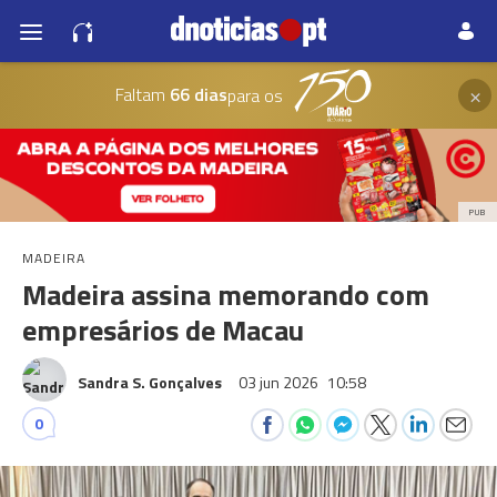
×
Faltam
66 dias
para os
PUB
MADEIRA
Madeira assina memorando com
empresários de Macau
Sandra S. Gonçalves
03 jun 2026
10:58
0