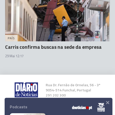
PAÍS
Carris confirma buscas na sede da empresa
29 Mai 12:17
Rua Dr. Fernão de Ornelas, 56 - 3º
9054-514 Funchal, Portugal
291 202 300
×
Podcasts
Instale a nossa App