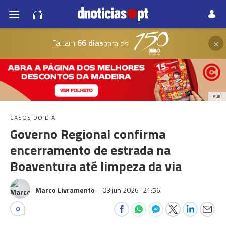
×
Faltam
66 dias
para os
PUB
CASOS DO DIA
Governo Regional confirma
encerramento de estrada na
Boaventura até limpeza da via
Marco Livramento
03 jun 2026
21:56
0