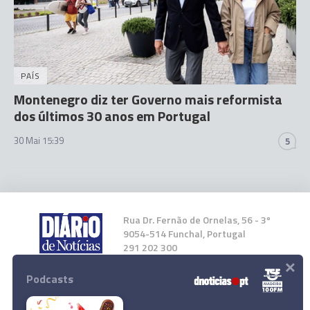
PAÍS
Montenegro diz ter Governo mais reformista
dos últimos 30 anos em Portugal
30 Mai 15:39
5
Rua Dr. Fernão de Ornelas, 56 - 3º
9054-514 Funchal, Portugal
291 202 300
×
Podcasts
Instale a nossa App