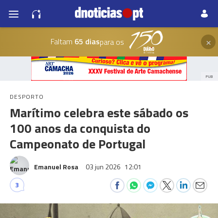
×
Faltam
65 dias
para os
PUB
DESPORTO
Marítimo celebra este sábado os
100 anos da conquista do
Campeonato de Portugal
Emanuel Rosa
03 jun 2026
12:01
3