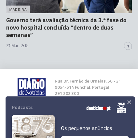
MADEIRA
Governo terá avaliação técnica da 3.ª fase do
novo hospital concluída “dentro de duas
semanas”
27 Mai 12:18
1
Rua Dr. Fernão de Ornelas, 56 - 3º
9054-514 Funchal, Portugal
291 202 300
×
Podcasts
Instale a nossa App
Os pequenos anúncios