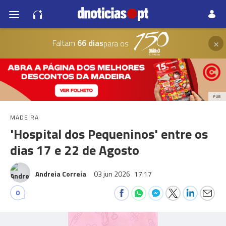
×
Faltam
66 dias
para os
PUB
MADEIRA
'Hospital dos Pequeninos' entre os
dias 17 e 22 de Agosto
Andreia Correia
03 jun 2026
17:17
0