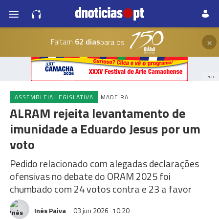
×
Faltam
62 dias
para os
PUB
ASSEMBLEIA LEGISLATIVA
MADEIRA
ALRAM rejeita levantamento de
imunidade a Eduardo Jesus por um
voto
Pedido relacionado com alegadas declarações
ofensivas no debate do ORAM 2025 foi
chumbado com 24 votos contra e 23 a favor
Inês Paiva
03 jun 2026
10:20