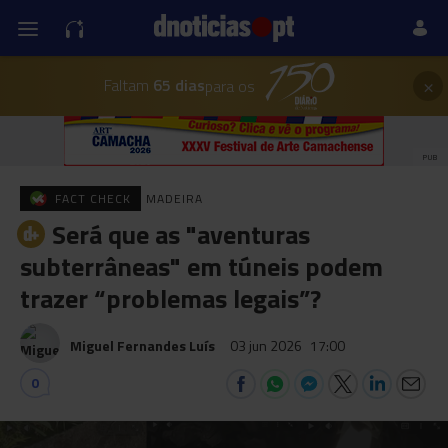
×
Faltam
65 dias
para os
PUB
FACT CHECK
MADEIRA
Será que as "aventuras
subterrâneas" em túneis podem
trazer “problemas legais”?
Miguel Fernandes Luís
03 jun 2026
17:00
0